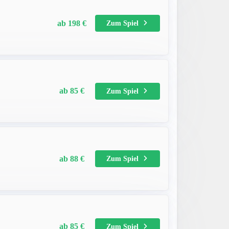
ab 198 €
Zum Spiel
ab 85 €
Zum Spiel
ab 88 €
Zum Spiel
ab 85 €
Zum Spiel