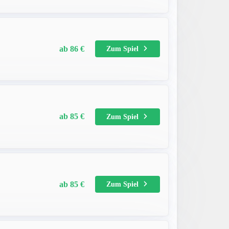
ab 86 €
Zum Spiel
ab 85 €
Zum Spiel
ab 85 €
Zum Spiel