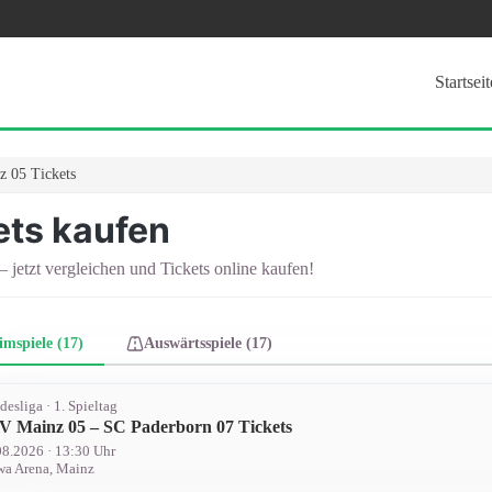
Startseit
z 05 Tickets
ets kaufen
 jetzt vergleichen und Tickets online kaufen!
imspiele (17)
Auswärtsspiele (17)
desliga · 1. Spieltag
SV Mainz 05 – SC Paderborn 07 Tickets
08.2026 · 13:30 Uhr
a Arena, Mainz