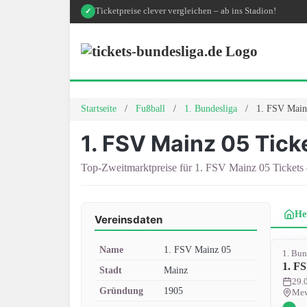
Ticketpreise clever vergleichen – ab ins Stadion!
✓
Startseite
/
Fußball
/
1. Bundesliga
/
1. FSV Main
1. FSV Mainz 05 Tick
Top-Zweitmarktpreise für 1. FSV Mainz 05 Tickets –
He
Vereinsdaten
Name
1. FSV Mainz 05
1. Bun
1. F
Stadt
Mainz
29.
Gründung
1905
Mew