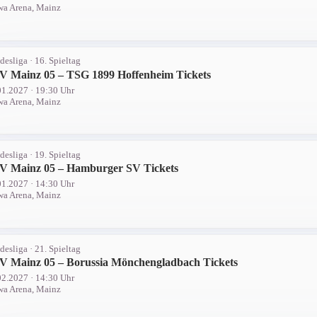
a Arena, Mainz
desliga · 16. Spieltag
SV Mainz 05 – TSG 1899 Hoffenheim Tickets
01.2027 · 19:30 Uhr
a Arena, Mainz
desliga · 19. Spieltag
SV Mainz 05 – Hamburger SV Tickets
01.2027 · 14:30 Uhr
a Arena, Mainz
desliga · 21. Spieltag
SV Mainz 05 – Borussia Mönchengladbach Tickets
02.2027 · 14:30 Uhr
a Arena, Mainz