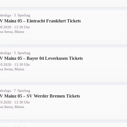
desliga · 3. Spieltag
V Mainz 05 – Eintracht Frankfurt Tickets
09.2026 · 13:30 Uhr
a Arena, Mainz
desliga · 5. Spieltag
SV Mainz 05 – Bayer 04 Leverkusen Tickets
10.2026 · 13:30 Uhr
a Arena, Mainz
desliga · 7. Spieltag
SV Mainz 05 – SV Werder Bremen Tickets
10.2026 · 13:30 Uhr
a Arena, Mainz