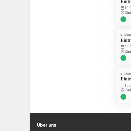
Eint
10.
Ein
2. Bun
Eint
24.
Ein
2. Bun
Eint
15.
Ein
Über uns