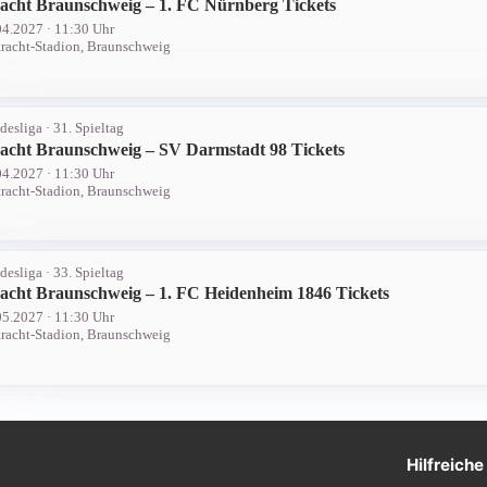
racht Braunschweig – 1. FC Nürnberg Tickets
04.2027 · 11:30 Uhr
tracht-Stadion, Braunschweig
desliga · 31. Spieltag
racht Braunschweig – SV Darmstadt 98 Tickets
04.2027 · 11:30 Uhr
tracht-Stadion, Braunschweig
desliga · 33. Spieltag
racht Braunschweig – 1. FC Heidenheim 1846 Tickets
05.2027 · 11:30 Uhr
tracht-Stadion, Braunschweig
Hilfreiche