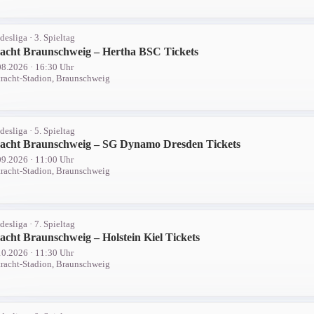
desliga · 3. Spieltag
racht Braunschweig – Hertha BSC Tickets
08.2026 · 16:30 Uhr
tracht-Stadion, Braunschweig
desliga · 5. Spieltag
racht Braunschweig – SG Dynamo Dresden Tickets
09.2026 · 11:00 Uhr
tracht-Stadion, Braunschweig
desliga · 7. Spieltag
acht Braunschweig – Holstein Kiel Tickets
10.2026 · 11:30 Uhr
tracht-Stadion, Braunschweig