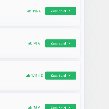
ab 196 €
Zum Spiel
ab 78 €
Zum Spiel
ab 1.114 €
Zum Spiel
ab 78 €
Zum Spiel