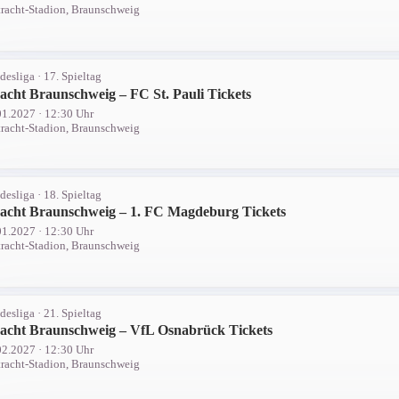
tracht-Stadion, Braunschweig
desliga · 17. Spieltag
acht Braunschweig – FC St. Pauli Tickets
01.2027 · 12:30 Uhr
tracht-Stadion, Braunschweig
desliga · 18. Spieltag
racht Braunschweig – 1. FC Magdeburg Tickets
01.2027 · 12:30 Uhr
tracht-Stadion, Braunschweig
desliga · 21. Spieltag
racht Braunschweig – VfL Osnabrück Tickets
02.2027 · 12:30 Uhr
tracht-Stadion, Braunschweig