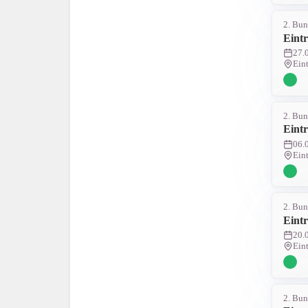
2. Bun
Eintr
27.
Ein
2. Bun
Eint
06.
Ein
2. Bun
Eint
20.
Ein
2. Bun