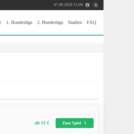
07.08.2026 13:08
e
1. Bundesliga
2. Bundesliga
Stadien
FAQ
ab 51 €
Zum Spiel