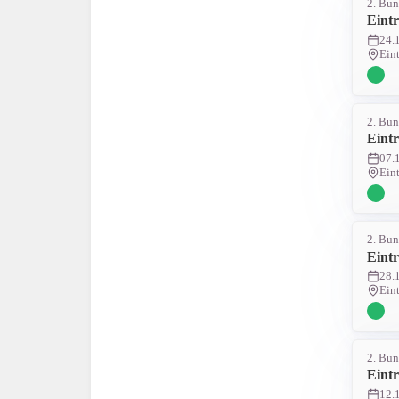
2. Bun
Eint
24.
Ein
2. Bun
Eint
07.
Ein
2. Bun
Eint
28.
Ein
2. Bun
Eint
12.