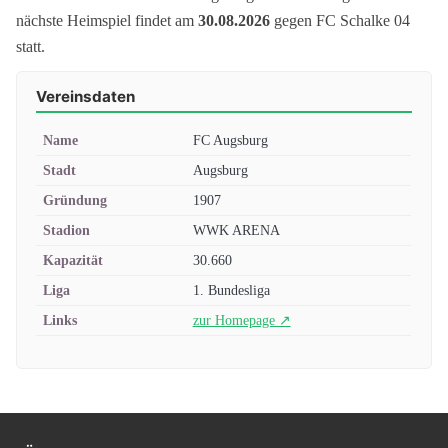
nächste Heimspiel findet am
30.08.2026
gegen FC Schalke 04
statt.
Vereinsdaten
Name
FC Augsburg
Stadt
Augsburg
Gründung
1907
Stadion
WWK ARENA
Kapazität
30.660
Liga
1. Bundesliga
Links
zur Homepage ↗