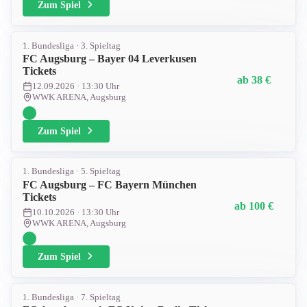
Zum Spiel
1. Bundesliga · 3. Spieltag
FC Augsburg – Bayer 04 Leverkusen
Tickets
ab 38 €
12.09.2026 · 13:30 Uhr
WWK ARENA, Augsburg
Zum Spiel
1. Bundesliga · 5. Spieltag
FC Augsburg – FC Bayern München
Tickets
ab 100 €
10.10.2026 · 13:30 Uhr
WWK ARENA, Augsburg
Zum Spiel
1. Bundesliga · 7. Spieltag