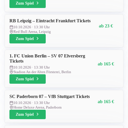
Zum Spiel
RB Leipzig – Eintracht Frankfurt Tickets
ab 23 €
10.10.2026 · 13:30 Uhr
Red Bull Arena, Leipzig
Zum Spiel
1. FC Union Berlin – SV 07 Elversberg
Tickets
ab 165 €
10.10.2026 · 13:30 Uhr
Stadion An der Alten Försterei, Berlin
Zum Spiel
SC Paderborn 07 – VfB Stuttgart Tickets
ab 165 €
10.10.2026 · 13:30 Uhr
Home Deluxe Arena, Paderborn
Zum Spiel