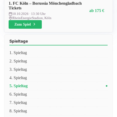
1. FC Köln – Borussia Mönchengladbach
Tickets
ab 175 €
10.10.2026 · 13:30 Uhr
RheinEnergieStadion, Köln
Zum Spiel
Spieltage
1. Spieltag
2. Spieltag
3. Spieltag
4. Spieltag
5. Spieltag
●
6. Spieltag
7. Spieltag
8. Spieltag