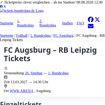
✓
Ticketpreise clever vergleichen – ab ins Stadion!
08.08.2026 12:49
1.
2.
Startseite
Stadien
FAQ
Bundesliga
Bundesliga
Startseite
/
Fußball
/
1. Bundesliga
/
FC Augsburg
/
FC Augsburg - RB
Leipzig Tickets
FC Augsburg – RB Leipzig
Tickets
Veranstaltung
26. Spieltag
—
1. Bundesliga
Zeit
13.03.2027 — 14:30 Uhr
Ort
WWK ARENA
, Augsburg
Einzeltickets