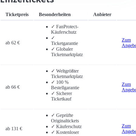
Ticketpreis
Besonderheiten
Anbieter
✓
FanProtect-
Käuferschutz
✓
Zum
ab 62 €
Ticketgarantie
Angeb
✓
Globaler
Ticketmarktplatz
✓
Weltgrößter
Ticketmarktplatz
✓
100 %
Zum
ab 66 €
Bestellgarantie
Angeb
✓
Sicherer
Ticketkauf
✓
Geprüfte
Originaltickets
Zum
✓
Käuferschutz
ab 131 €
Angeb
✓
Kostenloser