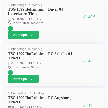
1. Bundesliga · 7. Spieltag
TSG 1899 Hoffenheim – Bayer 04
Leverkusen Tickets
ab 40 €
24.10.2026 · 13:30 Uhr
PreZero Arena, Sinsheim
Zum Spiel
1. Bundesliga · 9. Spieltag
TSG 1899 Hoffenheim – FC Schalke 04
Tickets
ab 40 €
07.11.2026 · 14:30 Uhr
PreZero Arena, Sinsheim
Zum Spiel
1. Bundesliga · 11. Spieltag
TSG 1899 Hoffenheim – FC Augsburg
Tickets
ab 40 €
28.11.2026 · 14:30 Uhr