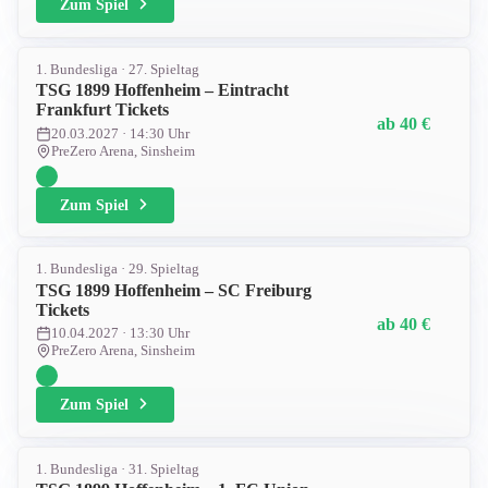
Zum Spiel
1. Bundesliga · 27. Spieltag
TSG 1899 Hoffenheim – Eintracht
Frankfurt Tickets
ab 40 €
20.03.2027 · 14:30 Uhr
PreZero Arena, Sinsheim
Zum Spiel
1. Bundesliga · 29. Spieltag
TSG 1899 Hoffenheim – SC Freiburg
Tickets
ab 40 €
10.04.2027 · 13:30 Uhr
PreZero Arena, Sinsheim
Zum Spiel
1. Bundesliga · 31. Spieltag