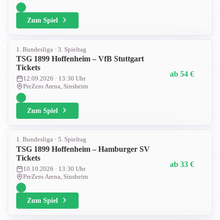
Zum Spiel
1. Bundesliga · 3. Spieltag
TSG 1899 Hoffenheim – VfB Stuttgart
Tickets
ab 54 €
12.09.2026 · 13:30 Uhr
PreZero Arena, Sinsheim
Zum Spiel
1. Bundesliga · 5. Spieltag
TSG 1899 Hoffenheim – Hamburger SV
Tickets
ab 33 €
10.10.2026 · 13:30 Uhr
PreZero Arena, Sinsheim
Zum Spiel