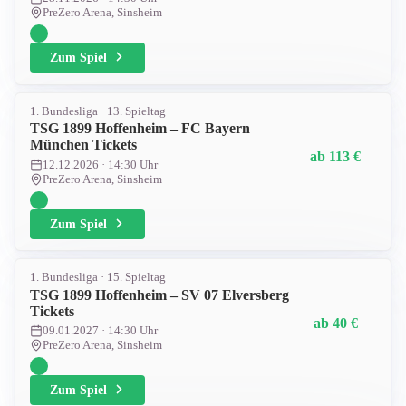
PreZero Arena, Sinsheim
Zum Spiel
1. Bundesliga · 13. Spieltag
TSG 1899 Hoffenheim – FC Bayern
München Tickets
ab 113 €
12.12.2026 · 14:30 Uhr
PreZero Arena, Sinsheim
Zum Spiel
1. Bundesliga · 15. Spieltag
TSG 1899 Hoffenheim – SV 07 Elversberg
Tickets
ab 40 €
09.01.2027 · 14:30 Uhr
PreZero Arena, Sinsheim
Zum Spiel