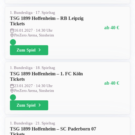
1. Bundesliga · 17. Spieltag
TSG 1899 Hoffenheim – RB Leipzig
Tickets
ab 40 €
16.01.2027 · 14:30 Uhr
PreZero Arena, Sinsheim
Zum Spiel
1. Bundesliga · 18. Spieltag
TSG 1899 Hoffenheim – 1. FC Köln
Tickets
ab 40 €
23.01.2027 · 14:30 Uhr
PreZero Arena, Sinsheim
Zum Spiel
1. Bundesliga · 21. Spieltag
TSG 1899 Hoffenheim – SC Paderborn 07
Tickets